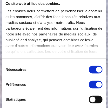
Ce site web utilise des cookies.
Les cookies nous permettent de personnaliser le contenu
et les annonces, d'offrir des fonctionnalités relatives aux
médias sociaux et d'analyser notre trafic. Nous
partageons également des informations sur l'utilisation de
notre site avec nos partenaires de médias sociaux, de
publicité et d'analyse, qui peuvent combiner celles-ci
avec d'autres informations que vous leur avez fournies
ou qu'ils ont collectées lors de votre utilisation de leurs
services.
Gestion des Cookies
Sélection
Notre volonté est de limiter les Cookies au stricte
Nécessaires
du
nécessaire pour une utilisation normale et sécurisée
consentement
de notre site.
Préférences
Les Cookies utilisé sont tous "techniques" et ne sont en
aucun cas associés à des services marketing
(profilage
publicitaire).
Statistiques